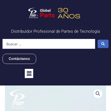
Ir
al
contenido
Distribuidor Profesional de Partes de Tecnología
Search
...
Contáctenos
Flyout
Menu