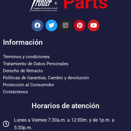
F
T
I
P
Y
a
w
n
i
o
c
i
s
n
u
e
t
t
t
t
Información
b
t
a
e
u
o
e
g
r
b
o
r
r
e
e
Términos y condiciones
k
a
s
Tratamiento de Datos Personales
m
t
Derecho de Retracto
Políticas de Garantias, Cambio y devolución
Protección al Consumidor
Contáctenos
Horarios de atención
Lunes a Viernes 7:30a.m. a 12:00m. y de 1p.m. a
5:30p.m.