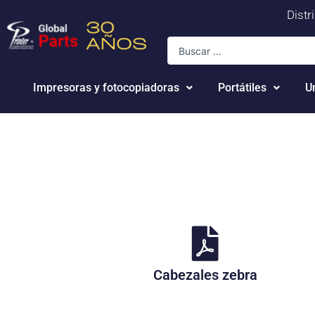
Ir
Distr
al
Search
contenido
...
Impresoras y fotocopiadoras
Portátiles
U
Cabezales zebra