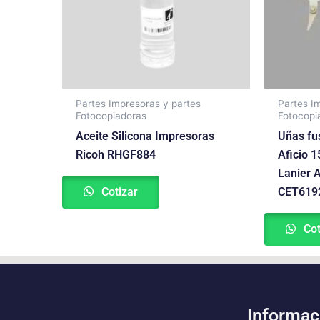
Partes Impresoras y partes
Partes I
Fotocopiadoras
Fotocopi
Aceite Silicona Impresoras
Uñas fu
Ricoh RHGF884
Aficio 
Lanier 
Cotizar
CET6192 
Cot
Informac