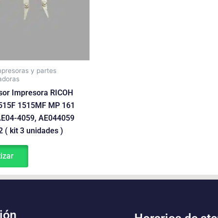
mpresoras y partes
adoras
sor Impresora RICOH
1515F 1515MF MP 161
AE04-4059, AE044059
( kit 3 unidades )
izar
ión