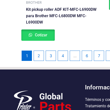
BROTHER
Kit pickup roller ADF KIT-MFC-L6900DW
para Brother MFC-L6800DW MFC-
L6900DW
Cotizar
1
2
3
4
…
6
7
Informac
Términos y co
Tratamiento d