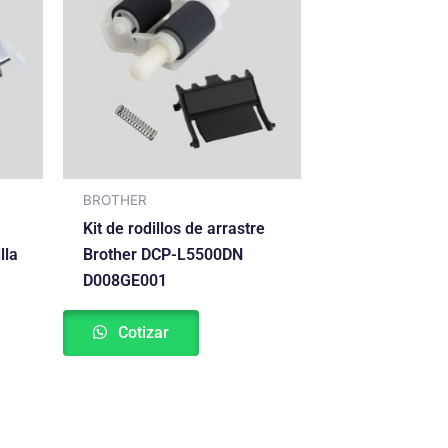
BROTHER
Kit de rodillos de arrastre
lla
Brother DCP-L5500DN
D008GE001
Cotizar