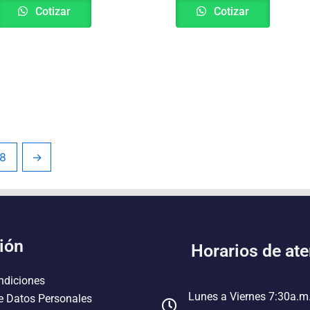
Cotizar
Cotizar
8
→
ión
Horarios de at
ndiciones
Lunes a Viernes 7:30a.m
e Datos Personales