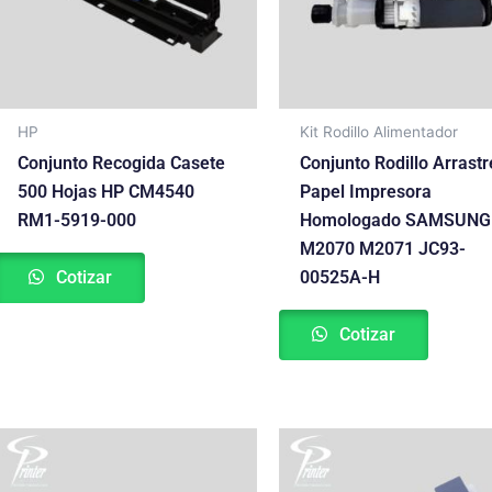
HP
Kit Rodillo Alimentador
Conjunto Recogida Casete
Conjunto Rodillo Arrastr
500 Hojas HP CM4540
Papel Impresora
RM1-5919-000
Homologado SAMSUNG
M2070 M2071 JC93-
Cotizar
00525A-H
Cotizar