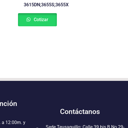
3615DN;3655S;3655X
Cotizar
ención
Contáctanos
. a 12:00m. y
Sede Teusaquillo: Calle 39 bis B No 29-