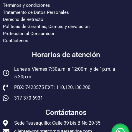
o
e
g
r
b
o
r
r
e
e
Términos y condiciones
k
a
s
Tratamiento de Datos Personales
m
t
Derecho de Retracto
Políticas de Garantias, Cambio y devolución
Protección al Consumidor
Contáctenos
Horarios de atención
Lunes a Viernes 7:30a.m. a 12:00m. y de 1p.m. a
5:30p.m.
PBX: 7423575 EXT: 110,120,130,200
317 370 6931
Contáctanos
Sede Teusaquillo: Calle 39 bis B No 29-35.
clientes@printercomputerservice.com