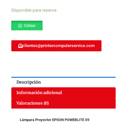
Lámpara
Disponible para reserva
Proyector
EPSON
Cotizar
POWERLITE
S9
ELPLP58
cantidad
clientes@printercomputerservice.com
Descripción
Información adicional
Valoraciones (0)
Lámpara Proyector EPSON POWERLITE S9