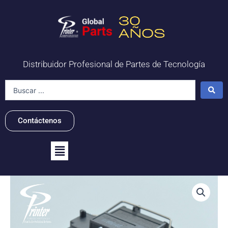
Ir
al
contenido
Distribuidor Profesional de Partes de Tecnología
Search
...
Contáctenos
Flyout
Menu