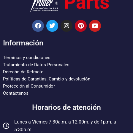
F
T
I
P
Y
a
w
n
i
o
c
i
s
n
u
e
t
t
t
t
Información
b
t
a
e
u
o
e
g
r
b
o
r
r
e
e
Términos y condiciones
k
a
s
Tratamiento de Datos Personales
m
t
Derecho de Retracto
Políticas de Garantias, Cambio y devolución
Protección al Consumidor
Contáctenos
Horarios de atención
Lunes a Viernes 7:30a.m. a 12:00m. y de 1p.m. a
5:30p.m.