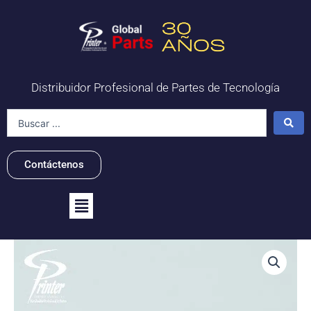
Ir
al
contenido
Distribuidor Profesional de Partes de Tecnología
Search
...
Contáctenos
Flyout
Menu