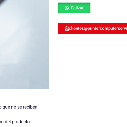
Cilindro
Cotizar
Drum
RICOH
AFICIO
SP3400SF
clientes@printercomputerserv
CET6059N
cantidad
o que no se reciben
ón del producto.