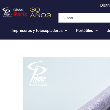
Ir
Distr
al
Search
contenido
...
Impresoras y fotocopiadoras
Portátiles
U