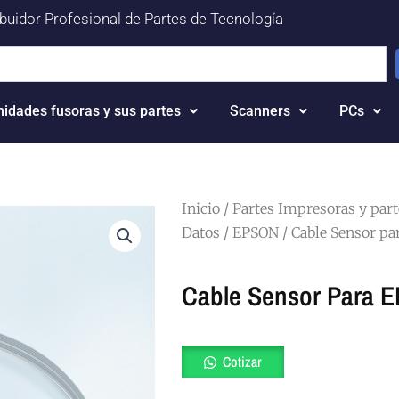
ibuidor Profesional de Partes de Tecnología
nidades fusoras y sus partes
Scanners
PCs
Inicio
/
Partes Impresoras y par
Datos
/
EPSON
/ Cable Sensor pa
Cable Sensor Para 
Cable
Cotizar
Sensor
para