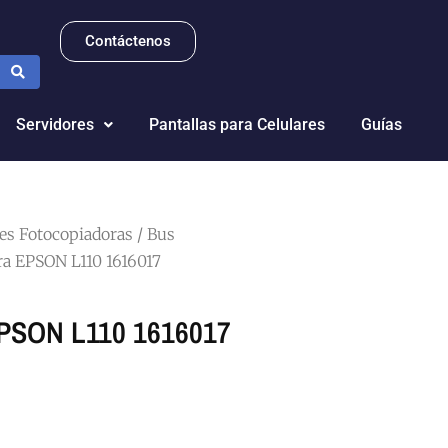
Contáctenos
Servidores
Pantallas para Celulares
Guías
tes Fotocopiadoras
/
Bus
ra EPSON L110 1616017
EPSON L110 1616017