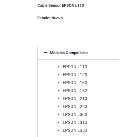
Cable Sensor EPSON L110
Estado: Nuevo
Modelos Compatibles
EPSON L110
EPSON L120
EPSON L130
EPSON L132
EPSON L210
EPSON L220
EPSON L300
EPSON L310
EPSON L350