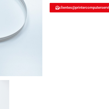
EPSON
L110
clientes@printercomputerserv
1616017
cantidad