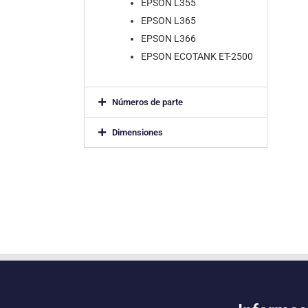
EPSON L355
EPSON L365
EPSON L366
EPSON ECOTANK ET-2500
Números de parte
Dimensiones