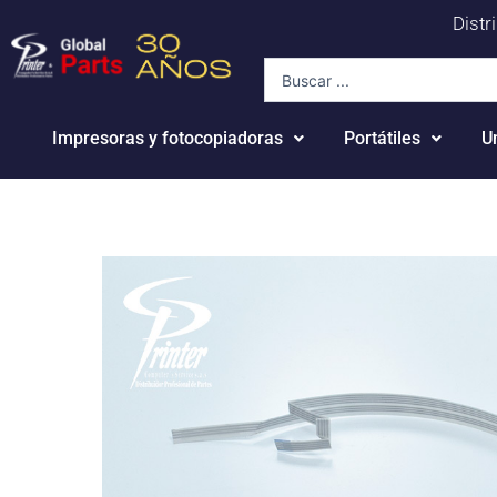
Ir
Distr
al
Search
contenido
...
Impresoras y fotocopiadoras
Portátiles
U