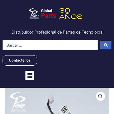
Ir
al
contenido
Distribuidor Profesional de Partes de Tecnología
Search
...
Contáctenos
Flyout
Menu