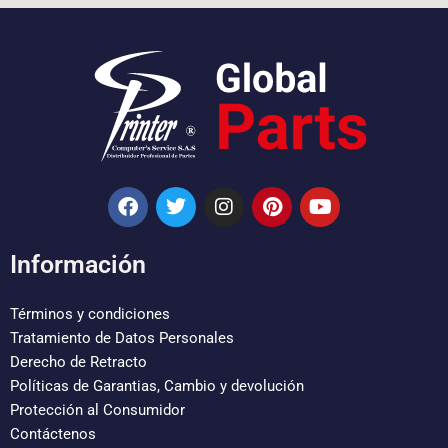
F
T
I
P
Y
a
w
n
i
o
c
i
s
n
u
e
t
t
t
t
Información
b
t
a
e
u
o
e
g
r
b
o
r
r
e
e
Términos y condiciones
k
a
s
Tratamiento de Datos Personales
m
t
Derecho de Retracto
Políticas de Garantias, Cambio y devolución
Protección al Consumidor
Contáctenos