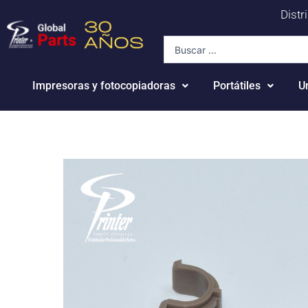
Ir
Distr
al
Search
contenido
...
Impresoras y fotocopiadoras
Portátiles
U