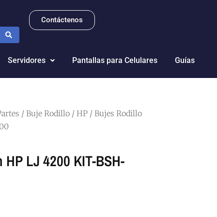
Contáctenos
Servidores
Pantallas para Celulares
Guías
Partes
/
Buje Rodillo
/
HP
/ Bujes Rodillo
200
ón HP LJ 4200 KIT-BSH-