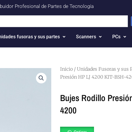
ibuidor Profesional de Partes de Tecnología
nidades fusoras y sus partes
Scanners
PCs
Inicio
/
Unidades Fusoras y sus 
Presión HP LJ 4200 KIT-BSH-4
Bujes Rodillo Presi
4200
Bujes