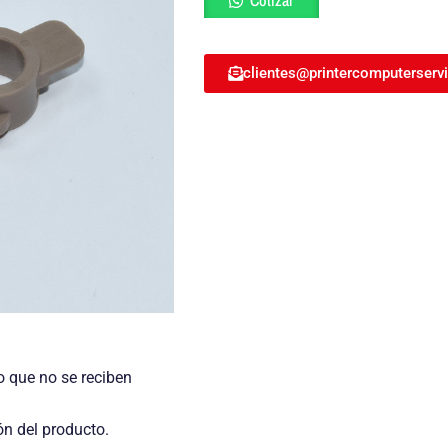
Cotizar
Rodillo
Presión
HP
LJ
clientes@printercomputerserv
4200
KIT-
BSH-
4200
cantidad
o que no se reciben
ón del producto.