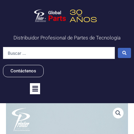
Ir
al
contenido
Distribuidor Profesional de Partes de Tecnología
Search
...
Contáctenos
Flyout
Menu