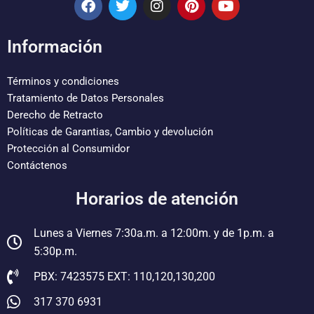
a
w
n
i
o
c
i
s
n
u
e
t
t
t
t
Información
b
t
a
e
u
o
e
g
r
b
o
r
r
e
e
Términos y condiciones
k
a
s
Tratamiento de Datos Personales
m
t
Derecho de Retracto
Políticas de Garantias, Cambio y devolución
Protección al Consumidor
Contáctenos
Horarios de atención
Lunes a Viernes 7:30a.m. a 12:00m. y de 1p.m. a
5:30p.m.
PBX: 7423575 EXT: 110,120,130,200
317 370 6931