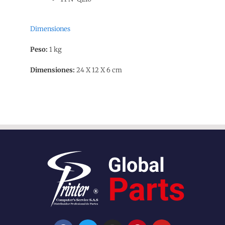
Dimensiones
Peso:
1 kg
Dimensiones:
24 X 12 X 6 cm
F
T
I
P
Y