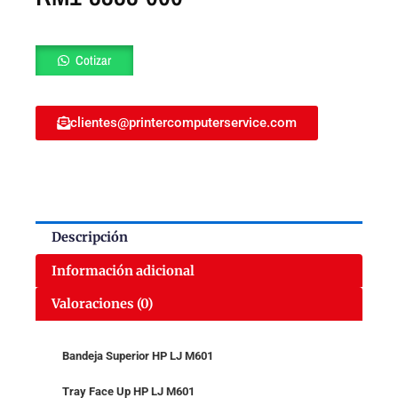
Bandeja
Cotizar
Superior
HP
LJ
clientes@printercomputerservice.com
M601
RM1-
8388-
000
cantidad
Descripción
Información adicional
Valoraciones (0)
Bandeja Superior HP LJ M601
Tray Face Up HP LJ M601