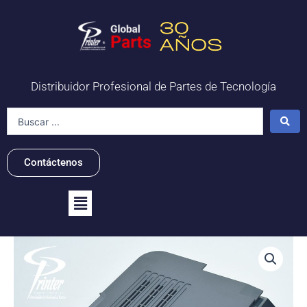
Ir
al
contenido
Distribuidor Profesional de Partes de Tecnología
Search
...
Contáctenos
Flyout
Menu