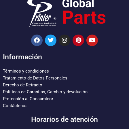
F
T
I
P
Y
a
w
n
i
o
c
i
s
n
u
e
t
t
t
t
Información
b
t
a
e
u
o
e
g
r
b
o
r
r
e
e
Términos y condiciones
k
a
s
Tratamiento de Datos Personales
m
t
Derecho de Retracto
Políticas de Garantias, Cambio y devolución
Protección al Consumidor
Contáctenos
Horarios de atención