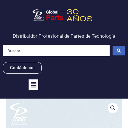
Ir
al
contenido
Distribuidor Profesional de Partes de Tecnología
Search
...
Contáctenos
Flyout
Menu