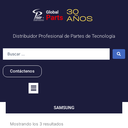
Ir
al
contenido
Distribuidor Profesional de Partes de Tecnología
Search
...
Contáctenos
Flyout
Menu
SAMSUNG
Mostrando los 3 resultados