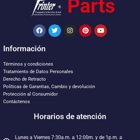
F
T
I
P
Y
a
w
n
i
o
c
i
s
n
u
e
t
t
t
t
Información
b
t
a
e
u
o
e
g
r
b
o
r
r
e
e
Términos y condiciones
k
a
s
Tratamiento de Datos Personales
m
t
Derecho de Retracto
Políticas de Garantias, Cambio y devolución
Protección al Consumidor
Contáctenos
Horarios de atención
Lunes a Viernes 7:30a.m. a 12:00m. y de 1p.m. a