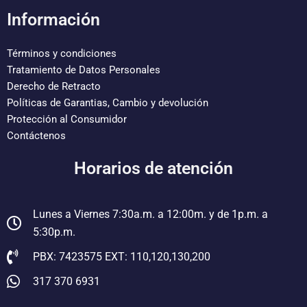
c
i
s
n
u
e
t
t
t
t
Información
b
t
a
e
u
o
e
g
r
b
o
r
r
e
e
Términos y condiciones
k
a
s
Tratamiento de Datos Personales
m
t
Derecho de Retracto
Políticas de Garantias, Cambio y devolución
Protección al Consumidor
Contáctenos
Horarios de atención
Lunes a Viernes 7:30a.m. a 12:00m. y de 1p.m. a
5:30p.m.
PBX: 7423575 EXT: 110,120,130,200
317 370 6931