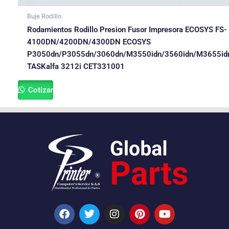
Buje Rodillo
Rodamientos Rodillo Presion Fusor Impresora ECOSYS FS-
4100DN/4200DN/4300DN ECOSYS
P3050dn/P3055dn/3060dn/M3550idn/3560idn/M3655id
TASKalfa 3212i CET331001
Cotizar
F
T
I
P
Y
a
w
n
i
o