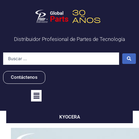
Ir
al
contenido
Distribuidor Profesional de Partes de Tecnología
Search
...
Contáctenos
Flyout
Menu
KYOCERA