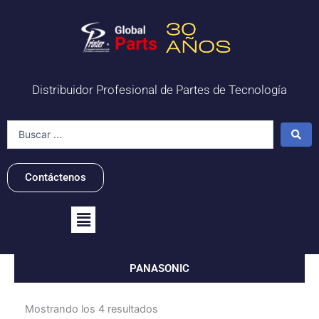
Ir
al
contenido
Distribuidor Profesional de Partes de Tecnología
Search
...
Contáctenos
Flyout
Menu
PANASONIC
Mostrando los 4 resultados