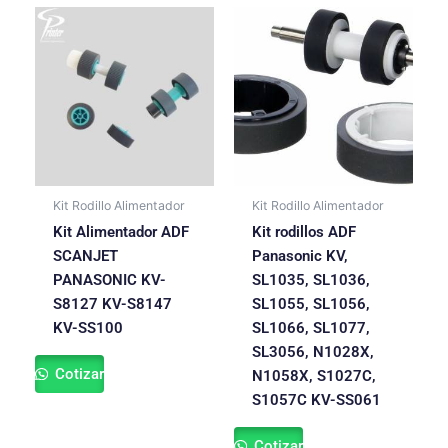
Kit Rodillo Alimentador
Kit Rodillo Alimentador
Kit Alimentador ADF
Kit rodillos ADF
SCANJET
Panasonic KV,
PANASONIC KV-
SL1035, SL1036,
S8127 KV-S8147
SL1055, SL1056,
KV-SS100
SL1066, SL1077,
SL3056, N1028X,
Cotizar
N1058X, S1027C,
S1057C KV-SS061
Cotizar