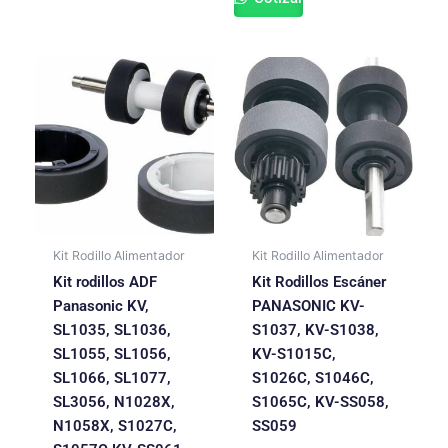
Kit Rodillo Alimentador
Kit Rodillo Alimentador
Kit rodillos ADF
Kit Rodillos Escáner
Panasonic KV,
PANASONIC KV-
SL1035, SL1036,
S1037, KV-S1038,
SL1055, SL1056,
KV-S1015C,
SL1066, SL1077,
S1026C, S1046C,
SL3056, N1028X,
S1065C, KV-SS058,
N1058X, S1027C,
SS059