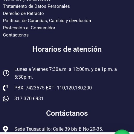
k
a
s
Tratamiento de Datos Personales
m
t
Derecho de Retracto
Políticas de Garantias, Cambio y devolución
Protección al Consumidor
Contáctenos
Horarios de atención
Lunes a Viernes 7:30a.m. a 12:00m. y de 1p.m. a
5:30p.m.
PBX: 7423575 EXT: 110,120,130,200
317 370 6931
Contáctanos
Sede Teusaquillo: Calle 39 bis B No 29-35.