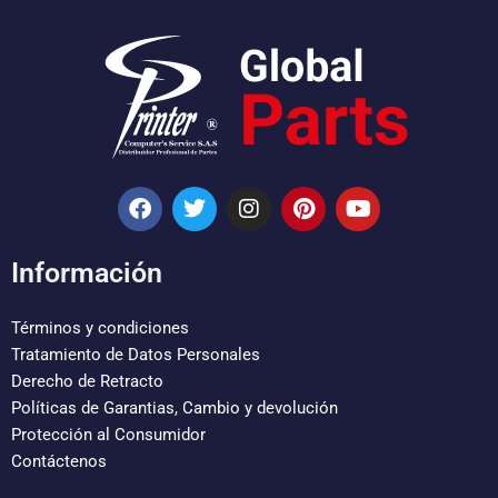
F
T
I
P
Y
a
w
n
i
o
c
i
s
n
u
e
t
t
t
t
Información
b
t
a
e
u
o
e
g
r
b
o
r
r
e
e
Términos y condiciones
k
a
s
Tratamiento de Datos Personales
m
t
Derecho de Retracto
Políticas de Garantias, Cambio y devolución
Protección al Consumidor
Contáctenos