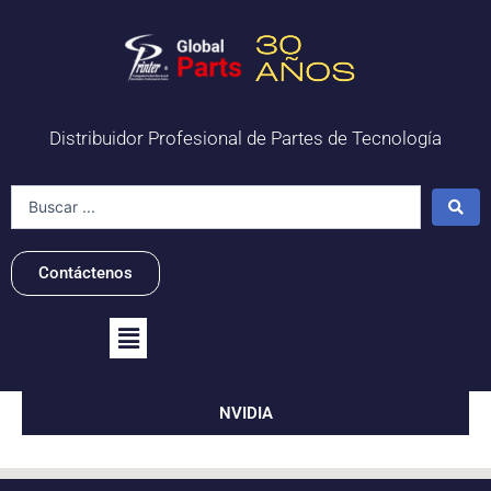
Ir
al
contenido
Distribuidor Profesional de Partes de Tecnología
Search
...
Contáctenos
Flyout
Menu
NVIDIA