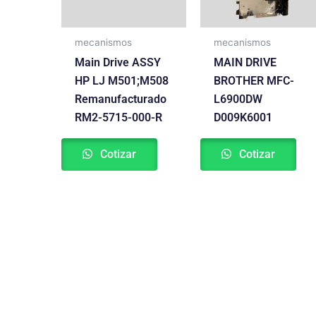
mecanismos
mecanismos
Main Drive ASSY
MAIN DRIVE
HP LJ M501;M508
BROTHER MFC-
Remanufacturado
L6900DW
RM2-5715-000-R
D009K6001
Cotizar
Cotizar