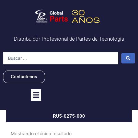
Ir
al
contenido
Distribuidor Profesional de Partes de Tecnología
Search
...
Contáctenos
Flyout
Menu
RU5-0275-000
Mostrando el único resultado