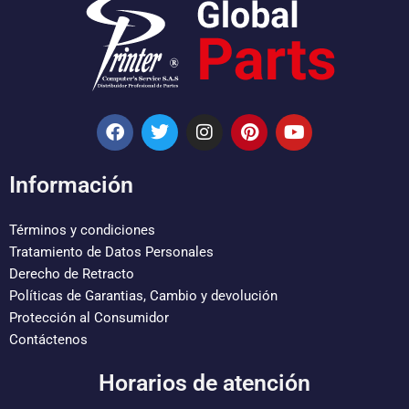
F
T
I
P
Y
a
w
n
i
o
c
i
s
n
u
e
t
t
t
t
Información
b
t
a
e
u
o
e
g
r
b
o
r
r
e
e
Términos y condiciones
k
a
s
Tratamiento de Datos Personales
m
t
Derecho de Retracto
Políticas de Garantias, Cambio y devolución
Protección al Consumidor
Contáctenos
Horarios de atención