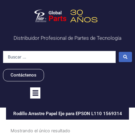
Ir
al
contenido
Distribuidor Profesional de Partes de Tecnología
Search
...
Contáctenos
Flyout
Menu
Rodillo Arrastre Papel Eje para EPSON L110 1569314
Mostrando el único resultado