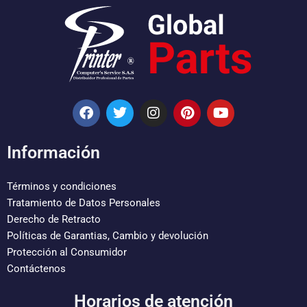
F
T
I
P
Y
a
w
n
i
o
c
i
s
n
u
e
t
t
t
t
Información
b
t
a
e
u
o
e
g
r
b
o
r
r
e
e
Términos y condiciones
k
a
s
Tratamiento de Datos Personales
m
t
Derecho de Retracto
Políticas de Garantias, Cambio y devolución
Protección al Consumidor
Contáctenos
Horarios de atención