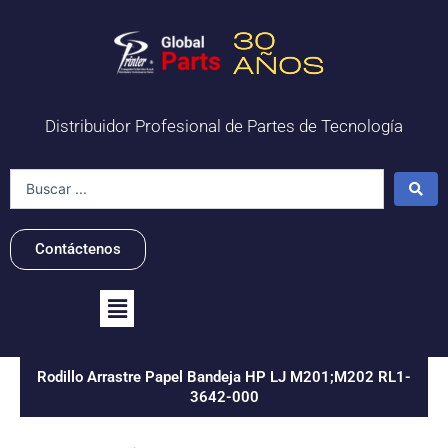
Ir
al
contenido
Distribuidor Profesional de Partes de Tecnología
Search
...
Contáctenos
Flyout
Menu
Rodillo Arrastre Papel Bandeja HP LJ M201;M202 RL1-
3642-000