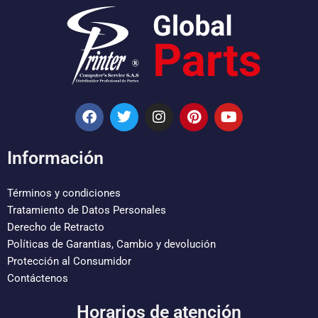
F
T
I
P
Y
a
w
n
i
o
c
i
s
n
u
e
t
t
t
t
Información
b
t
a
e
u
o
e
g
r
b
o
r
r
e
e
Términos y condiciones
k
a
s
Tratamiento de Datos Personales
m
t
Derecho de Retracto
Políticas de Garantias, Cambio y devolución
Protección al Consumidor
Contáctenos
Horarios de atención