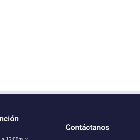
ención
Contáctanos
. a 12:00m. y