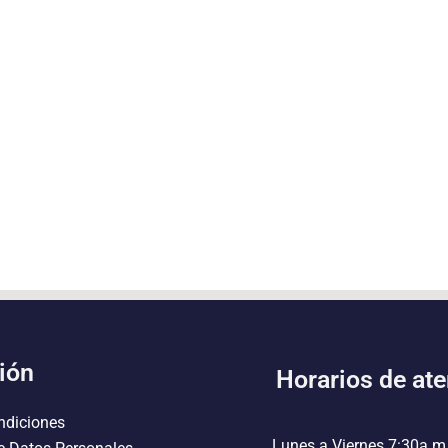
ión
Horarios de at
ndiciones
Lunes a Viernes 7:30a.m