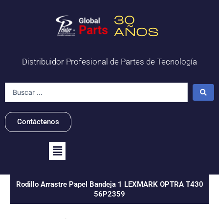
Ir
al
contenido
Distribuidor Profesional de Partes de Tecnología
Search
...
Contáctenos
Flyout
Menu
Rodillo Arrastre Papel Bandeja 1 LEXMARK OPTRA T430
56P2359