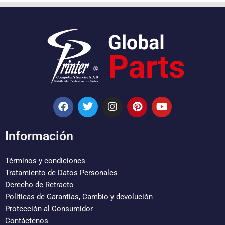
F
T
I
P
Y
a
w
n
i
o
c
i
s
n
u
e
t
t
t
t
Información
b
t
a
e
u
o
e
g
r
b
o
r
r
e
e
Términos y condiciones
k
a
s
Tratamiento de Datos Personales
m
t
Derecho de Retracto
Políticas de Garantias, Cambio y devolución
Protección al Consumidor
Contáctenos