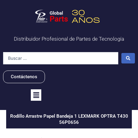
Ir
al
contenido
Distribuidor Profesional de Partes de Tecnología
Search
...
Contáctenos
Flyout
Menu
Rodillo Arrastre Papel Bandeja 1 LEXMARK OPTRA T430
56P0656