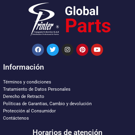
F
T
I
P
Y
a
w
n
i
o
c
i
s
n
u
e
t
t
t
t
Información
b
t
a
e
u
o
e
g
r
b
o
r
r
e
e
Términos y condiciones
k
a
s
Tratamiento de Datos Personales
m
t
Derecho de Retracto
Políticas de Garantias, Cambio y devolución
Protección al Consumidor
Contáctenos
Horarios de atención