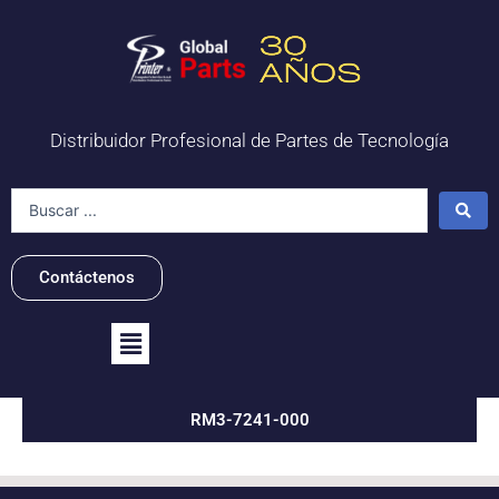
Ir
al
contenido
Distribuidor Profesional de Partes de Tecnología
Search
...
Contáctenos
Flyout
Menu
RM3-7241-000