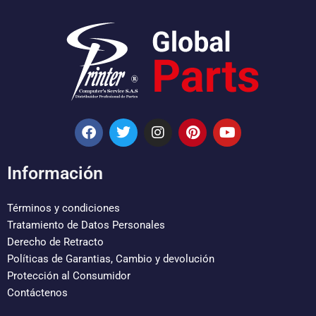
F
T
I
P
Y
a
w
n
i
o
c
i
s
n
u
e
t
t
t
t
Información
b
t
a
e
u
o
e
g
r
b
o
r
r
e
e
Términos y condiciones
k
a
s
Tratamiento de Datos Personales
m
t
Derecho de Retracto
Políticas de Garantias, Cambio y devolución
Protección al Consumidor
Contáctenos