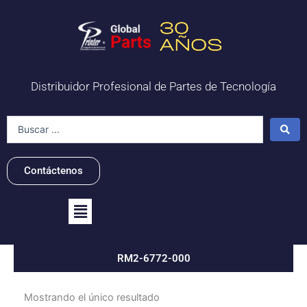
Ir
al
contenido
Distribuidor Profesional de Partes de Tecnología
Search
...
Contáctenos
Flyout
Menu
RM2-6772-000
Mostrando el único resultado