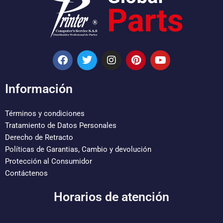
F
T
I
P
Y
a
w
n
i
o
c
i
s
n
u
e
t
t
t
t
Información
b
t
a
e
u
o
e
g
r
b
o
r
r
e
e
Términos y condiciones
k
a
s
Tratamiento de Datos Personales
m
t
Derecho de Retracto
Políticas de Garantias, Cambio y devolución
Protección al Consumidor
Contáctenos
Horarios de atención