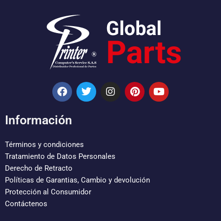
F
T
I
P
Y
a
w
n
i
o
c
i
s
n
u
e
t
t
t
t
Información
b
t
a
e
u
o
e
g
r
b
o
r
r
e
e
Términos y condiciones
k
a
s
Tratamiento de Datos Personales
m
t
Derecho de Retracto
Políticas de Garantias, Cambio y devolución
Protección al Consumidor
Contáctenos