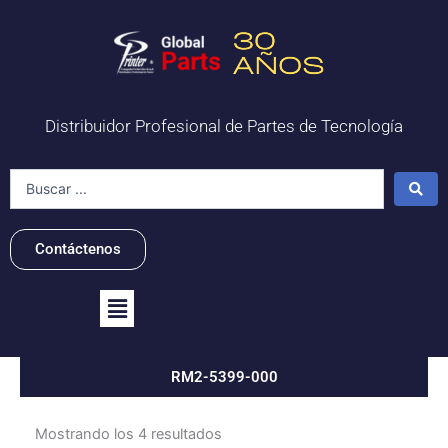
Ir
al
contenido
Distribuidor Profesional de Partes de Tecnología
Search
...
Contáctenos
Flyout
Menu
RM2-5399-000
Mostrando los 4 resultados