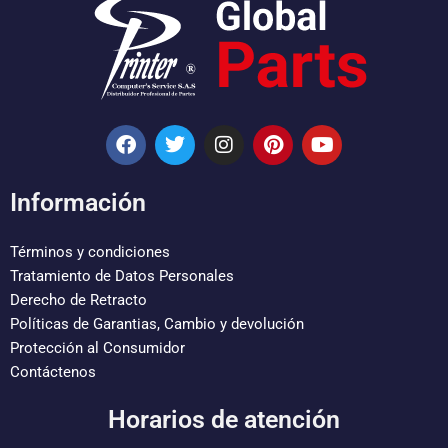
F
T
I
P
Y
a
w
n
i
o
c
i
s
n
u
e
t
t
t
t
Información
b
t
a
e
u
o
e
g
r
b
o
r
r
e
e
Términos y condiciones
k
a
s
Tratamiento de Datos Personales
m
t
Derecho de Retracto
Políticas de Garantias, Cambio y devolución
Protección al Consumidor
Contáctenos
Horarios de atención