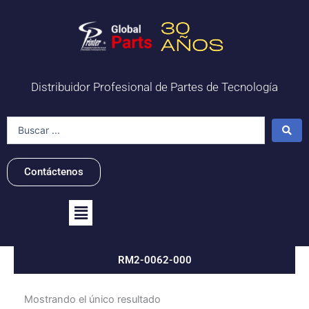
Ir
al
contenido
Distribuidor Profesional de Partes de Tecnología
Search
...
Contáctenos
Flyout
Menu
RM2-0062-000
Mostrando el único resultado