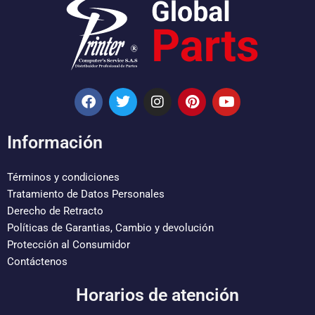
F
T
I
P
Y
a
w
n
i
o
c
i
s
n
u
e
t
t
t
t
Información
b
t
a
e
u
o
e
g
r
b
o
r
r
e
e
Términos y condiciones
k
a
s
Tratamiento de Datos Personales
m
t
Derecho de Retracto
Políticas de Garantias, Cambio y devolución
Protección al Consumidor
Contáctenos
Horarios de atención