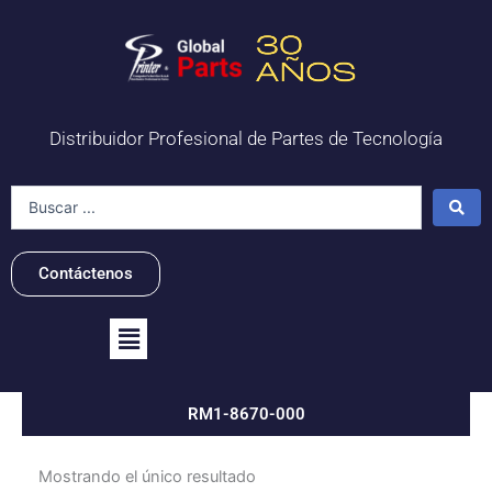
Ir
al
contenido
Distribuidor Profesional de Partes de Tecnología
Search
...
Contáctenos
Flyout
Menu
RM1-8670-000
Mostrando el único resultado