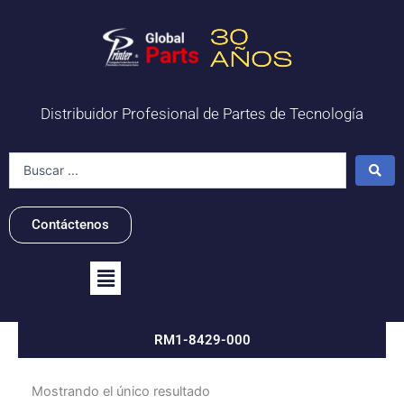
Ir
al
contenido
Distribuidor Profesional de Partes de Tecnología
Search
...
Contáctenos
Flyout
Menu
RM1-8429-000
Mostrando el único resultado