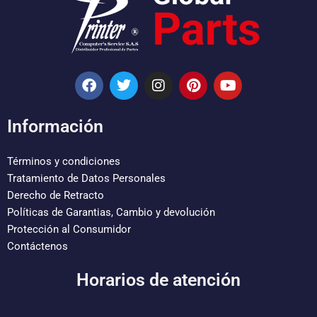
F
T
I
P
Y
a
w
n
i
o
c
i
s
n
u
e
t
t
t
t
Información
b
t
a
e
u
o
e
g
r
b
o
r
r
e
e
Términos y condiciones
k
a
s
Tratamiento de Datos Personales
m
t
Derecho de Retracto
Políticas de Garantias, Cambio y devolución
Protección al Consumidor
Contáctenos
Horarios de atención