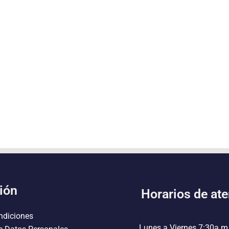
ión
Horarios de at
ndiciones
Lunes a Viernes 7:30a.m