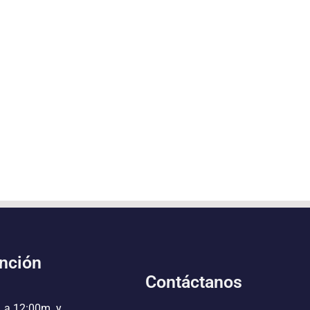
ención
Contáctanos
. a 12:00m. y