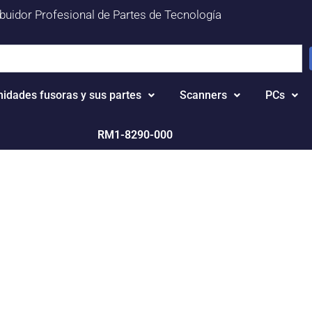
ibuidor Profesional de Partes de Tecnología
nidades fusoras y sus partes
Scanners
PCs
RM1-8290-000