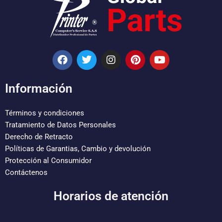
F
T
I
P
Y
a
w
n
i
o
c
i
s
n
u
e
t
t
t
t
Información
b
t
a
e
u
o
e
g
r
b
o
r
r
e
e
Términos y condiciones
k
a
s
Tratamiento de Datos Personales
m
t
Derecho de Retracto
Políticas de Garantias, Cambio y devolución
Protección al Consumidor
Contáctenos
Horarios de atención