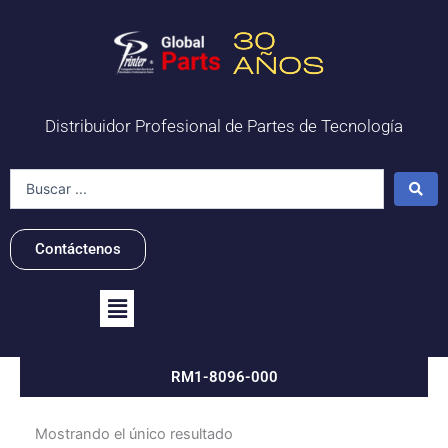
Ir
al
contenido
Distribuidor Profesional de Partes de Tecnología
Search
...
Contáctenos
Flyout
Menu
RM1-8096-000
Mostrando el único resultado