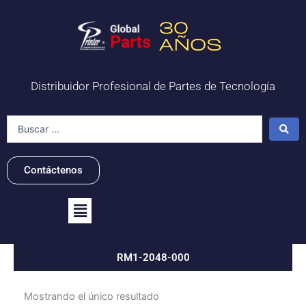
Ir
al
contenido
Distribuidor Profesional de Partes de Tecnología
Search
...
Contáctenos
Flyout
Menu
RM1-2048-000
Mostrando el único resultado