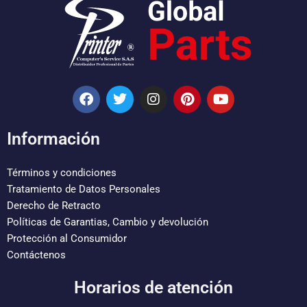
F
T
I
P
Y
a
w
n
i
o
c
i
s
n
u
e
t
t
t
t
Información
b
t
a
e
u
o
e
g
r
b
o
r
r
e
e
Términos y condiciones
k
a
s
Tratamiento de Datos Personales
m
t
Derecho de Retracto
Políticas de Garantias, Cambio y devolución
Protección al Consumidor
Contáctenos
Horarios de atención