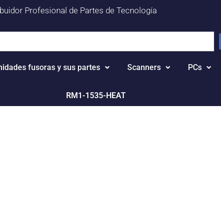
ibuidor Profesional de Partes de Tecnología
nidades fusoras y sus partes
Scanners
PCs
RM1-1535-HEAT