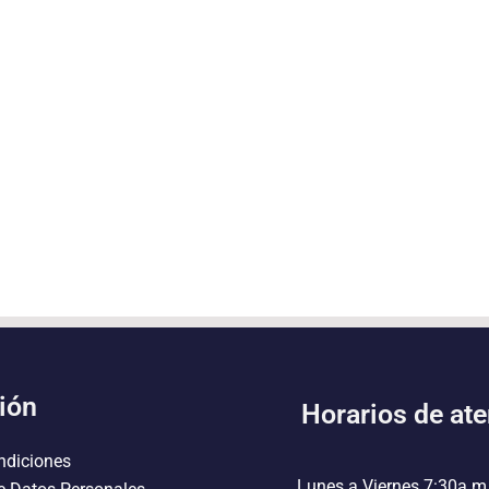
ión
Horarios de at
ndiciones
Lunes a Viernes 7:30a.m