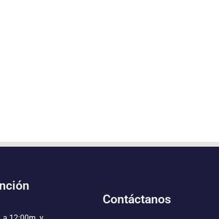
ención
Contáctanos
. a 12:00m. y