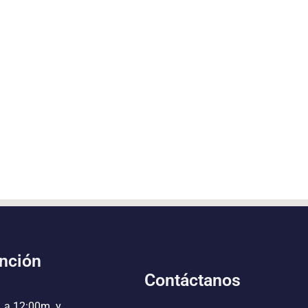
ención
Contáctanos
. a 12:00m. y