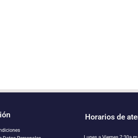
ión
Horarios de at
ndiciones
Lunes a Viernes 7:30a.m