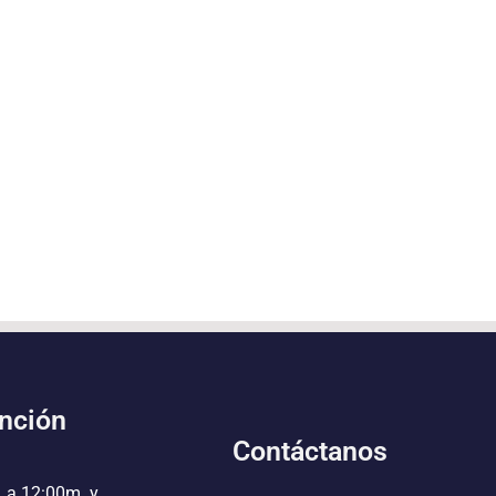
ención
Contáctanos
. a 12:00m. y