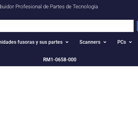
ibuidor Profesional de Partes de Tecnología
nidades fusoras y sus partes
Scanners
PCs
RM1-0658-000