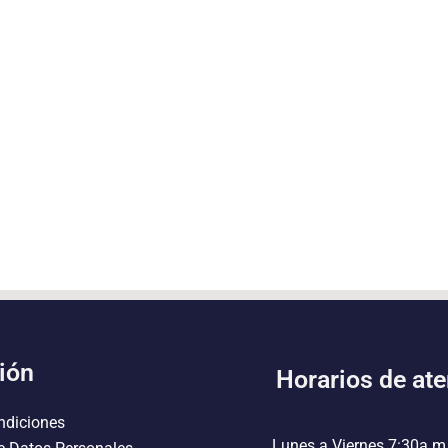
ión
Horarios de at
ndiciones
Lunes a Viernes 7:30a.m