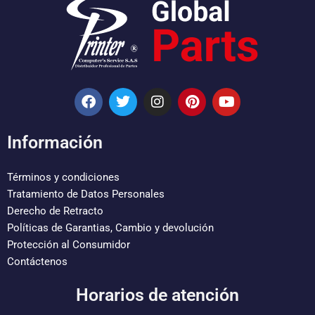
F
T
I
P
Y
a
w
n
i
o
c
i
s
n
u
e
t
t
t
t
Información
b
t
a
e
u
o
e
g
r
b
o
r
r
e
e
Términos y condiciones
k
a
s
Tratamiento de Datos Personales
m
t
Derecho de Retracto
Políticas de Garantias, Cambio y devolución
Protección al Consumidor
Contáctenos
Horarios de atención