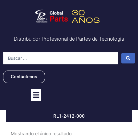
Ir
al
contenido
Distribuidor Profesional de Partes de Tecnología
Search
...
Contáctenos
Flyout
Menu
RL1-2412-000
Mostrando el único resultado