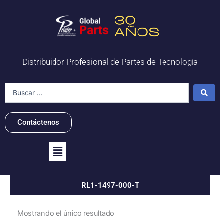
Ir
al
contenido
Distribuidor Profesional de Partes de Tecnología
Search
...
Contáctenos
Flyout
Menu
RL1-1497-000-T
Mostrando el único resultado