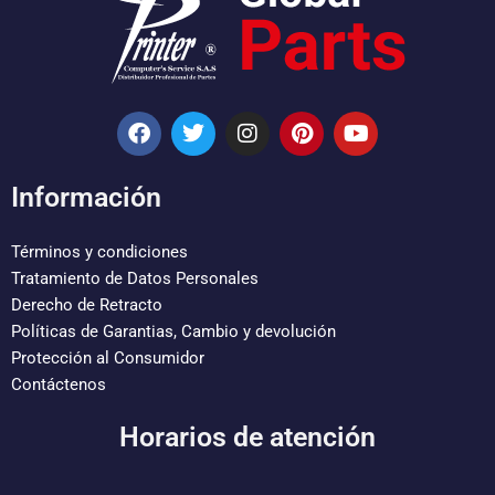
F
T
I
P
Y
a
w
n
i
o
c
i
s
n
u
e
t
t
t
t
Información
b
t
a
e
u
o
e
g
r
b
o
r
r
e
e
Términos y condiciones
k
a
s
Tratamiento de Datos Personales
m
t
Derecho de Retracto
Políticas de Garantias, Cambio y devolución
Protección al Consumidor
Contáctenos
Horarios de atención