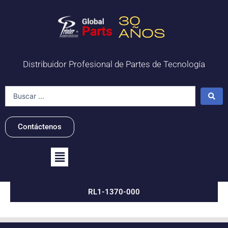
Ir
al
contenido
Distribuidor Profesional de Partes de Tecnología
Search
...
Contáctenos
Flyout
Menu
RL1-1370-000