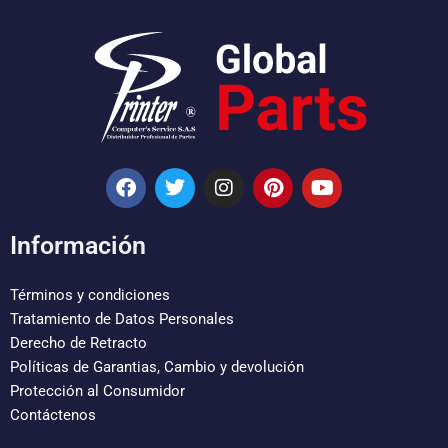
F
T
I
P
Y
a
w
n
i
o
c
i
s
n
u
e
t
t
t
t
Información
b
t
a
e
u
o
e
g
r
b
o
r
r
e
e
Términos y condiciones
k
a
s
Tratamiento de Datos Personales
m
t
Derecho de Retracto
Políticas de Garantias, Cambio y devolución
Protección al Consumidor
Contáctenos