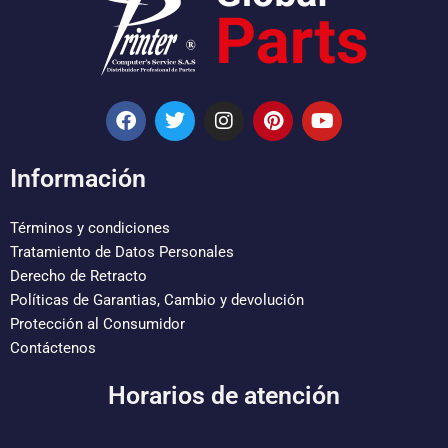
F
T
I
P
Y
a
w
n
i
o
c
i
s
n
u
e
t
t
t
t
Información
b
t
a
e
u
o
e
g
r
b
o
r
r
e
e
Términos y condiciones
k
a
s
Tratamiento de Datos Personales
m
t
Derecho de Retracto
Políticas de Garantias, Cambio y devolución
Protección al Consumidor
Contáctenos
Horarios de atención