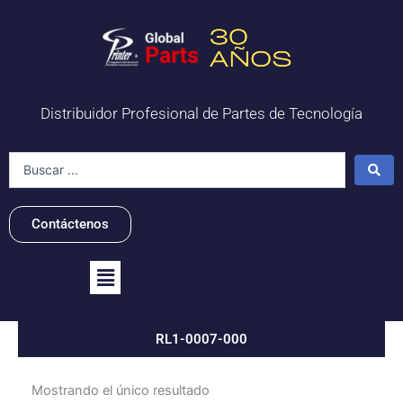
Ir
al
contenido
Distribuidor Profesional de Partes de Tecnología
Search
...
Contáctenos
Flyout
Menu
RL1-0007-000
Mostrando el único resultado