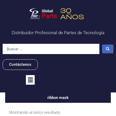
Ir
al
contenido
Distribuidor Profesional de Partes de Tecnología
Search
...
Contáctenos
Flyout
Menu
ribbon mask
Mostrando el único resultado