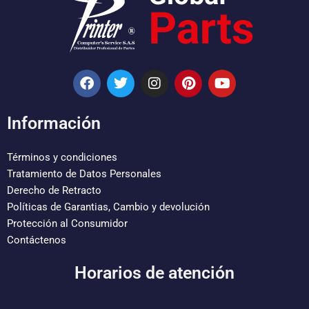
F
T
I
P
Y
a
w
n
i
o
c
i
s
n
u
e
t
t
t
t
Información
b
t
a
e
u
o
e
g
r
b
o
r
r
e
e
Términos y condiciones
k
a
s
Tratamiento de Datos Personales
m
t
Derecho de Retracto
Políticas de Garantias, Cambio y devolución
Protección al Consumidor
Contáctenos
Horarios de atención