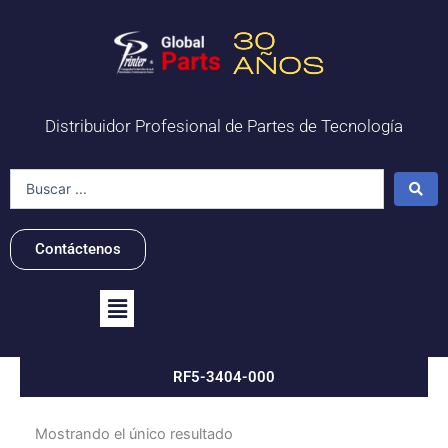
Ir
al
contenido
Distribuidor Profesional de Partes de Tecnología
Search
...
Contáctenos
Flyout
Menu
RF5-3404-000
Mostrando el único resultado