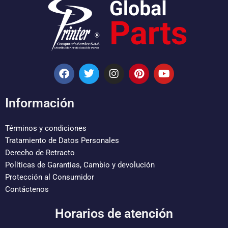
F
T
I
P
Y
a
w
n
i
o
c
i
s
n
u
e
t
t
t
t
Información
b
t
a
e
u
o
e
g
r
b
o
r
r
e
e
Términos y condiciones
k
a
s
Tratamiento de Datos Personales
m
t
Derecho de Retracto
Políticas de Garantias, Cambio y devolución
Protección al Consumidor
Contáctenos
Horarios de atención