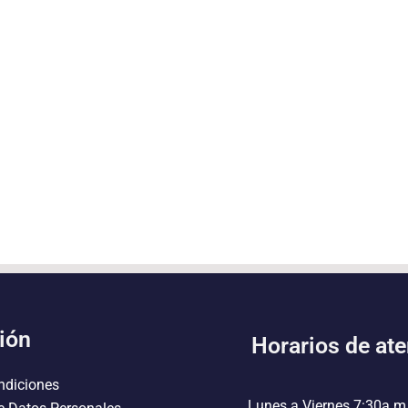
ión
Horarios de at
ndiciones
Lunes a Viernes 7:30a.m