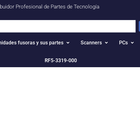
ibuidor Profesional de Partes de Tecnología
nidades fusoras y sus partes
Scanners
PCs
RF5-3319-000