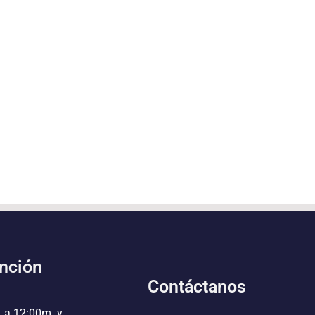
ención
Contáctanos
. a 12:00m. y