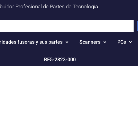
ibuidor Profesional de Partes de Tecnología
nidades fusoras y sus partes
Scanners
PCs
RF5-2823-000