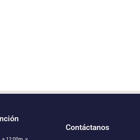
ención
Contáctanos
. a 12:00m. y