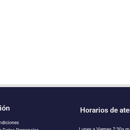
ión
Horarios de at
ndiciones
Lunes a Viernes 7:30a.m