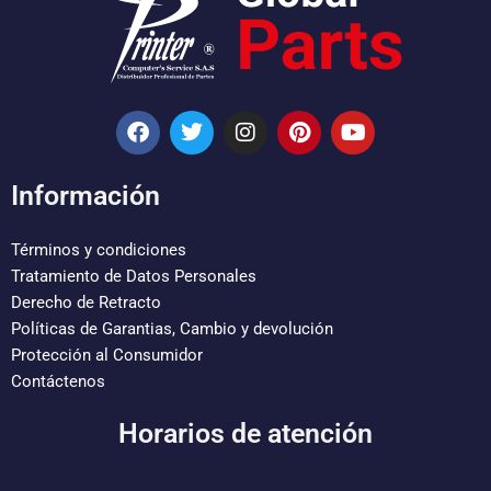
F
T
I
P
Y
a
w
n
i
o
c
i
s
n
u
e
t
t
t
t
Información
b
t
a
e
u
o
e
g
r
b
o
r
r
e
e
Términos y condiciones
k
a
s
Tratamiento de Datos Personales
m
t
Derecho de Retracto
Políticas de Garantias, Cambio y devolución
Protección al Consumidor
Contáctenos
Horarios de atención