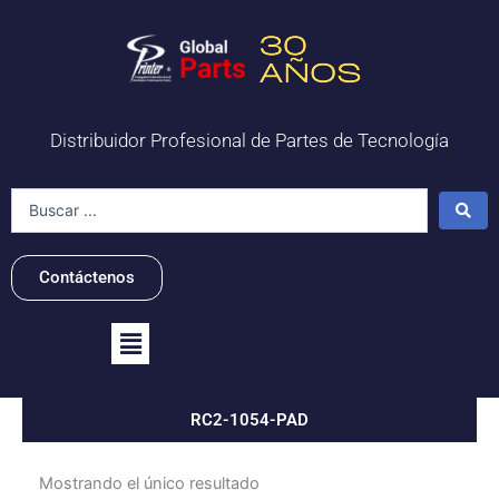
Ir
al
contenido
Distribuidor Profesional de Partes de Tecnología
Search
...
Contáctenos
Flyout
Menu
RC2-1054-PAD
Mostrando el único resultado