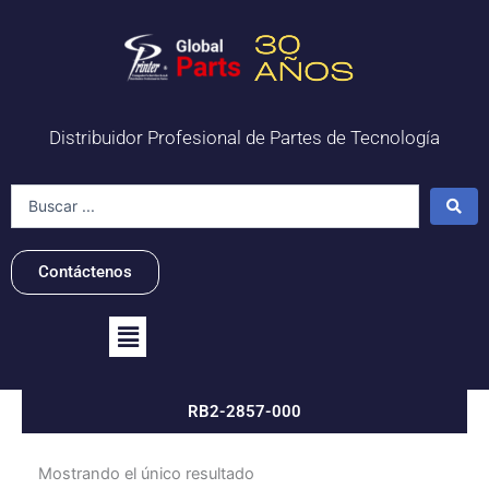
Ir
al
contenido
Distribuidor Profesional de Partes de Tecnología
Search
...
Contáctenos
Flyout
Menu
RB2-2857-000
Mostrando el único resultado