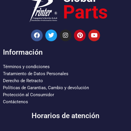
F
T
I
P
Y
a
w
n
i
o
c
i
s
n
u
e
t
t
t
t
Información
b
t
a
e
u
o
e
g
r
b
o
r
r
e
e
Términos y condiciones
k
a
s
Tratamiento de Datos Personales
m
t
Derecho de Retracto
Políticas de Garantias, Cambio y devolución
Protección al Consumidor
Contáctenos
Horarios de atención