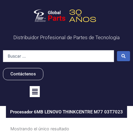
Ir
al
contenido
Distribuidor Profesional de Partes de Tecnología
Search
...
Contáctenos
Flyout
Menu
Procesador 6MB LENOVO THINKCENTRE M77 03T7023
Mostrando el único resultado