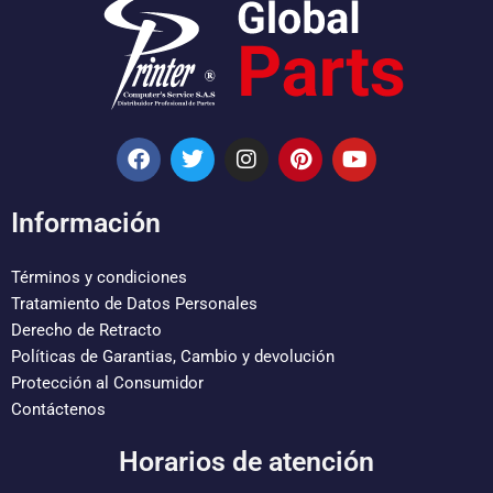
F
T
I
P
Y
a
w
n
i
o
c
i
s
n
u
e
t
t
t
t
Información
b
t
a
e
u
o
e
g
r
b
o
r
r
e
e
Términos y condiciones
k
a
s
Tratamiento de Datos Personales
m
t
Derecho de Retracto
Políticas de Garantias, Cambio y devolución
Protección al Consumidor
Contáctenos
Horarios de atención