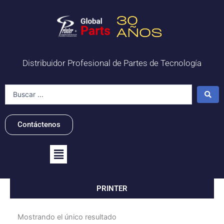
Ir
al
contenido
Distribuidor Profesional de Partes de Tecnología
Search
...
Contáctenos
Flyout
Menu
PRINTER
Mostrando el único resultado