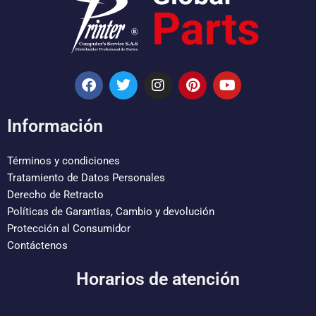
F
T
I
P
Y
a
w
n
i
o
c
i
s
n
u
e
t
t
t
t
Información
b
t
a
e
u
o
e
g
r
b
o
r
r
e
e
Términos y condiciones
k
a
s
Tratamiento de Datos Personales
m
t
Derecho de Retracto
Políticas de Garantias, Cambio y devolución
Protección al Consumidor
Contáctenos
Horarios de atención