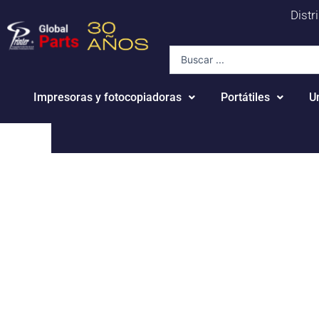
Ir
Distr
al
contenido
Search
...
Impresoras y fotocopiadoras
Portátiles
U