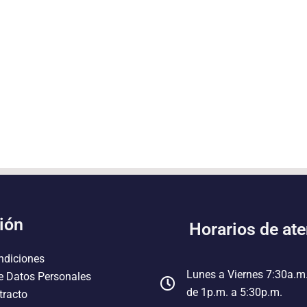
ión
Horarios de at
ndiciones
Lunes a Viernes 7:30a.m
e Datos Personales
de 1p.m. a 5:30p.m.
tracto