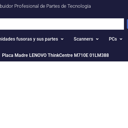
ibuidor Profesional de Partes de Tecnología
nidades fusoras y sus partes
Scanners
PCs
Placa Madre LENOVO ThinkCentre M710E 01LM388